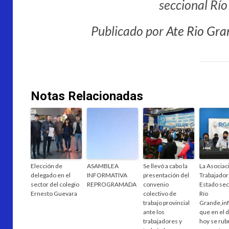
seccional Rí
Publicado por
Ate Rio Gra
Notas Relacionadas
Elección de
ASAMBLEA
Se llevó a cabo la
La Asociac
delegado en el
INFORMATIVA
presentación del
Trabajador
sector del colegio
REPROGRAMADA
convenio
Estado sec
Ernesto Guevara
colectivo de
Río
trabajo provincial
Grande,in
ante los
que en el d
trabajadores y
hoy se rubr