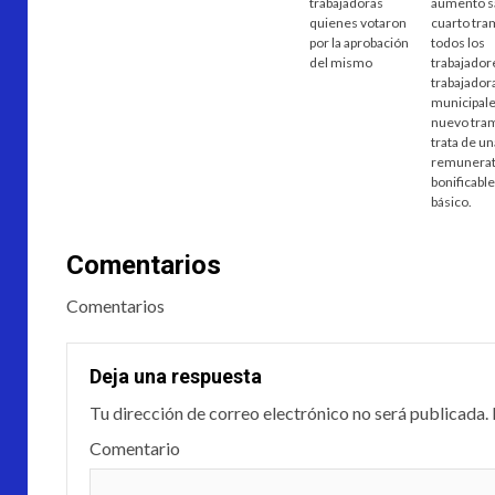
trabajadoras
aumento sa
quienes votaron
cuarto tra
por la aprobación
todos los
del mismo
trabajador
trabajador
municipale
nuevo tra
trata de u
remunerat
bonificable
básico.
Comentarios
Comentarios
Deja una respuesta
Tu dirección de correo electrónico no será publicada.
Comentario