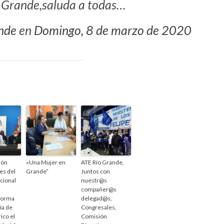
o Grande,saluda a todas…
nde
en
Domingo, 8 de marzo de 2020
ión
«Una Mujer en
ATE Río Grande,
es del
Grande”
Juntos con
cional
nuestr@s
compañer@s
forma
delegad@s,
ía de
Congresales,
ico el
Comisión