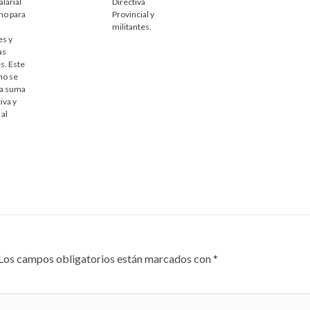
larial
Directiva
mo para
Provincial y
militantes.
es y
as
s. Este
mo se
na suma
iva y
 al
Los campos obligatorios están marcados con
*