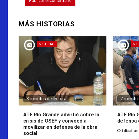
MÁS HISTORIAS
NOTICIAS
NO
3 minutos de lectura
2 minutos
ATE Río Grande advirtió sobre la
ATE Río 
crisis de OSEF y convocó a
defensa 
movilizar en defensa de la obra
1 día atrás
social