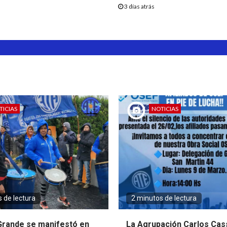
3 días atrás
TICIAS
NOTICIAS
 de lectura
2 minutos de lectura
Grande se manifestó en
La Agrupación Carlos Cass