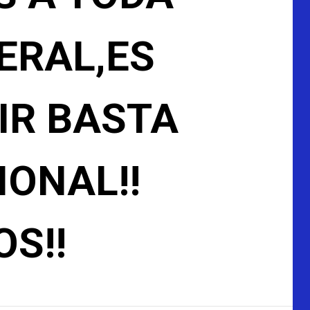
ERAL,ES
IR BASTA
IONAL!!
S!!