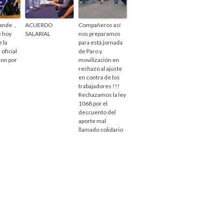
rande，
ACUERDO
Compañeros así
e hoy
SALARIAL
nos preparamos
e la
para está jornada
 oficial
de Paro y
ton por
movilización en
rechazo al ajuste
en contra de los
trabajadores !!!
Rechazamos la ley
1068 por el
descuento del
aporte mal
llamado solidario