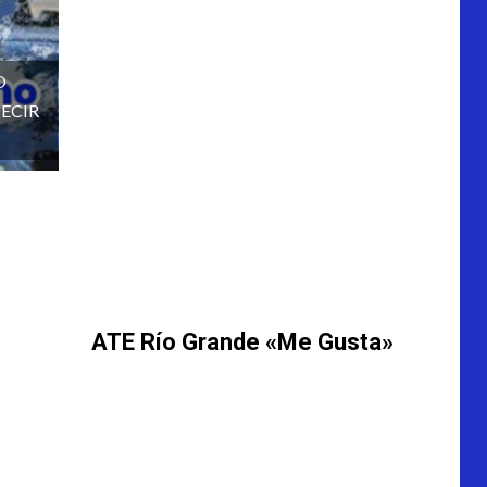
O
ECIR
ATE Río Grande «Me Gusta»