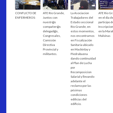
CONFLICTO DE
ATE Río Grande,
La Asociacion
ATE Rio G
ENFERMEROS:
Juntos con
Trabajadores del
en el dia d
nuestr@s
Estado seccional
participo d
compañer@s
Río Grande, en
Inscripcion
delegad@s,
estos momentos,
en la Mara
Congresales,
nos encontramos
Malvinas
Comisión
en Fiscalización
Directiva
Sanitaria ubicado
Provincial y
en Mackinlay y
militantes.
Piedrabuena
dando continuidad
al Plan de Lucha
por
Recomposicion
Salarial y llevando
adelante el
reclamo por las
pésimas
condiciones
edilicias del
edificio.