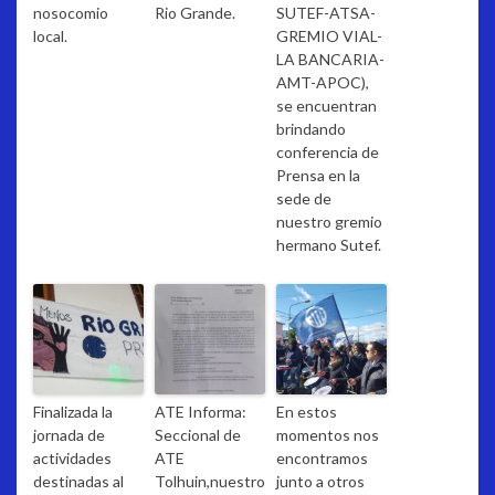
nosocomio
Rio Grande.
SUTEF-ATSA-
local.
GREMIO VIAL-
LA BANCARIA-
AMT-APOC),
se encuentran
brindando
conferencia de
Prensa en la
sede de
nuestro gremio
hermano Sutef.
Finalizada la
ATE Informa:
En estos
jornada de
Seccional de
momentos nos
actividades
ATE
encontramos
destinadas al
Tolhuin,nuestro
junto a otros