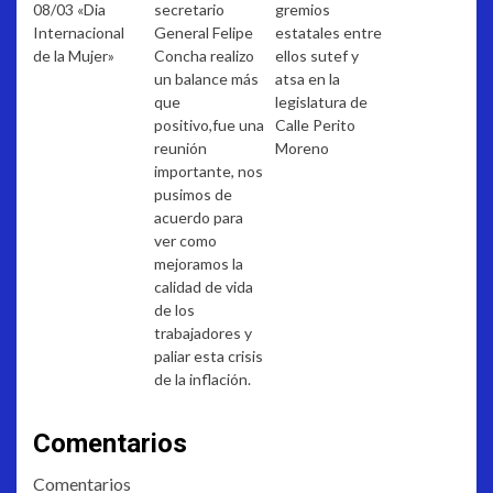
08/03 «Dia
secretario
gremios
Internacional
General Felipe
estatales entre
de la Mujer»
Concha realizo
ellos sutef y
un balance más
atsa en la
que
legislatura de
positivo,fue una
Calle Perito
reunión
Moreno
importante, nos
pusimos de
acuerdo para
ver como
mejoramos la
calidad de vida
de los
trabajadores y
paliar esta crisis
de la inflación.
Comentarios
Comentarios