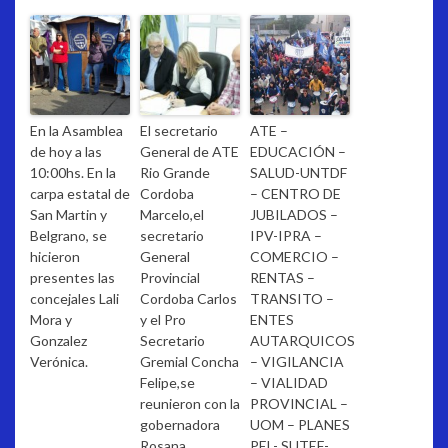
En la Asamblea
El secretario
ATE –
de hoy a las
General de ATE
EDUCACIÓN –
10:00hs. En la
Rio Grande
SALUD-UNTDF
carpa estatal de
Cordoba
– CENTRO DE
San Martin y
Marcelo,el
JUBILADOS –
Belgrano, se
secretario
IPV-IPRA –
hicieron
General
COMERCIO –
presentes las
Provincial
RENTAS –
concejales Lali
Cordoba Carlos
TRANSITO –
Mora y
y el Pro
ENTES
Gonzalez
Secretario
AUTARQUICOS
Verónica.
Gremial Concha
– VIGILANCIA
Felipe,se
– VIALIDAD
reunieron con la
PROVINCIAL –
gobernadora
UOM – PLANES
Rosana
PEL- SUTEF-