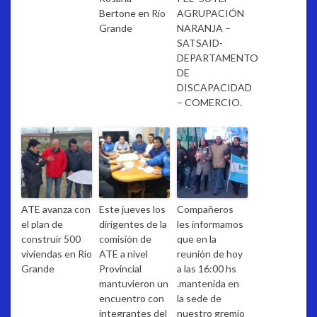
Bertone en Río
AGRUPACIÓN
Grande
NARANJA –
SATSAID-
DEPARTAMENTO
DE
DISCAPACIDAD
– COMERCIO.
ATE avanza con
Este jueves los
Compañeros
el plan de
dirigentes de la
les informamos
construir 500
comisión de
que en la
viviendas en Río
ATE a nivel
reunión de hoy
Grande
Provincial
a las 16:00 hs
mantuvieron un
.mantenida en
encuentro con
la sede de
integrantes del
nuestro gremio