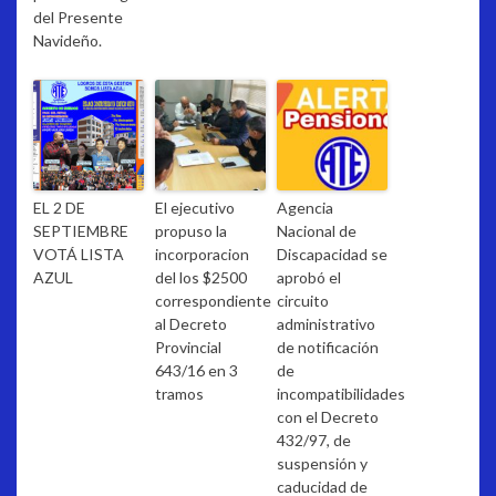
del Presente
Navideño.
EL 2 DE
El ejecutivo
Agencia
SEPTIEMBRE
propuso la
Nacional de
VOTÁ LISTA
incorporacion
Discapacidad se
AZUL
del los $2500
aprobó el
correspondiente
circuito
al Decreto
administrativo
Provincial
de notificación
643/16 en 3
de
tramos
incompatibilidades
con el Decreto
432/97, de
suspensión y
caducidad de