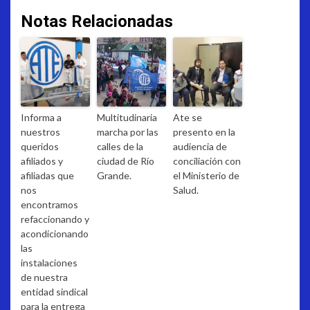
Notas Relacionadas
Informa a
Multitudinaria
Ate se
nuestros
marcha por las
presento en la
queridos
calles de la
audiencia de
afiliados y
ciudad de Río
conciliación con
afiliadas que
Grande.
el Ministerio de
nos
Salud.
encontramos
refaccionando y
acondicionando
las
instalaciones
de nuestra
entidad sindical
para la entrega