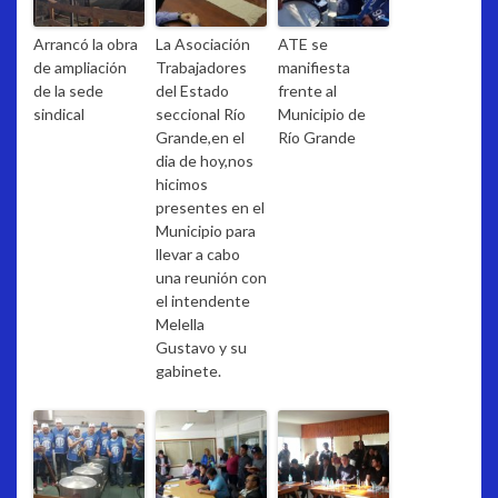
Arrancó la obra
La Asociación
ATE se
de ampliación
Trabajadores
manifiesta
de la sede
del Estado
frente al
sindical
seccional Río
Municipio de
Grande,en el
Río Grande
dia de hoy,nos
hicimos
presentes en el
Municipio para
llevar a cabo
una reunión con
el intendente
Melella
Gustavo y su
gabinete.