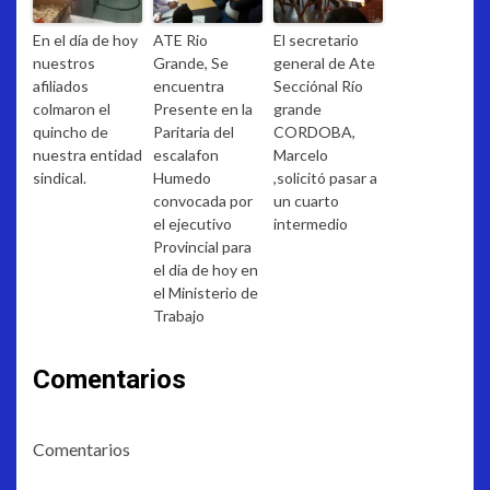
En el día de hoy
ATE Rio
El secretario
nuestros
Grande, Se
general de Ate
afiliados
encuentra
Secciónal Río
colmaron el
Presente en la
grande
quincho de
Paritaria del
CORDOBA,
nuestra entidad
escalafon
Marcelo
sindical.
Humedo
,solicitó pasar a
convocada por
un cuarto
el ejecutivo
intermedio
Provincial para
el dia de hoy en
el Ministerio de
Trabajo
Comentarios
Comentarios